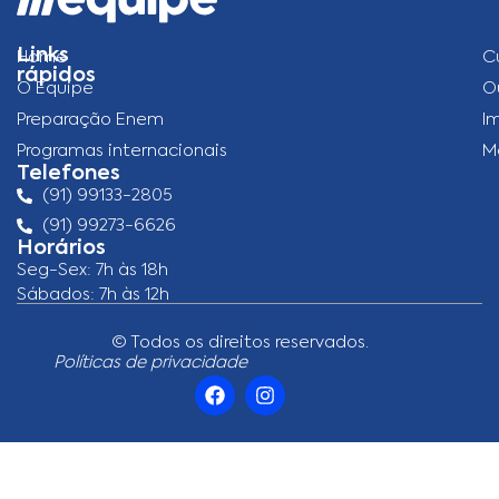
Links
Home
C
rápidos
O Equipe
O
Preparação Enem
I
Programas internacionais
M
Telefones
(91) 99133-2805
(91) 99273-6626
Horários
Seg-Sex: 7h às 18h
Sábados: 7h às 12h
© Todos os direitos reservados.
Políticas de privacidade
F
I
a
n
c
s
e
t
b
a
o
g