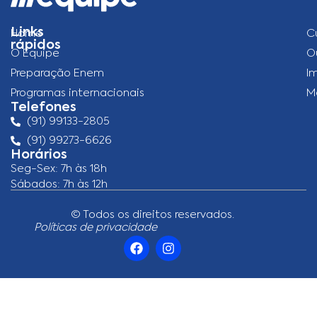
Links
Home
C
rápidos
O Equipe
O
Preparação Enem
I
Programas internacionais
M
Telefones
(91) 99133-2805
(91) 99273-6626
Horários
Seg-Sex: 7h às 18h
Sábados: 7h às 12h
© Todos os direitos reservados.
Políticas de privacidade
F
I
a
n
c
s
e
t
b
a
o
g