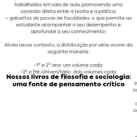
trabalhados em sala de aula, promovendo uma
conexão direta entre a teoria e a prática;
– gabaritos de provas de faculdades, o que permite ao
estudante acompanhar o seu desempenho e
aprofundar o seu conhecimento;
Ainda nesse contexto, a distribuição por série ocorre da
seguinte maneira:
-1º e 2º ano: um volume cada;
-3º e Pré-Universitário: dois volumes cada.
Nossos livros de filosofia e sociologia:
i
uma fonte de pensamento crítico
i
c