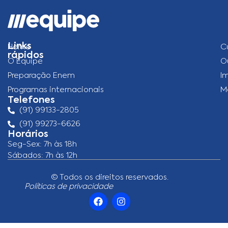
Links
Home
C
rápidos
O Equipe
O
Preparação Enem
I
Programas internacionais
M
Telefones
(91) 99133-2805
(91) 99273-6626
Horários
Seg-Sex: 7h às 18h
Sábados: 7h às 12h
© Todos os direitos reservados.
Políticas de privacidade
F
I
a
n
c
s
e
t