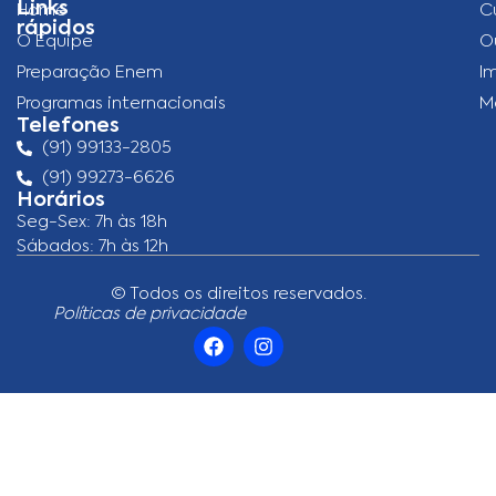
Links
Home
C
rápidos
O Equipe
O
Preparação Enem
I
Programas internacionais
M
Telefones
(91) 99133-2805
(91) 99273-6626
Horários
Seg-Sex: 7h às 18h
Sábados: 7h às 12h
© Todos os direitos reservados.
Políticas de privacidade
F
I
a
n
c
s
e
t
b
a
o
g
o
r
k
a
m